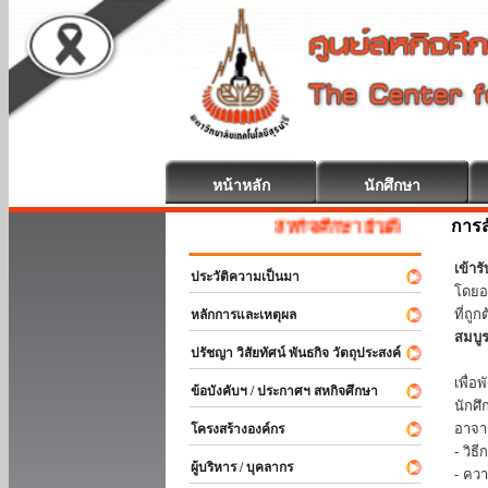
หน้าหลัก
นักศึกษา
การส
สหกิจศึกษา ยินดีต้อนรับ
เข้า
ประวัติความเป็นมา
โดยอ
ที่ถ
หลักการและเหตุผล
สมบู
ปรัชญา วิสัยทัศน์ พันธกิจ วัตถุประสงค์
ร่วม
เพื่
ข้อบังคับฯ / ประกาศฯ สหกิจศึกษา
นักศ
อาจา
โครงสร้างองค์กร
- วิ
ผู้บริหาร / บุคลากร
- คว