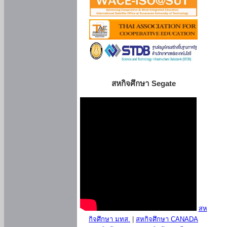
สหกิจศึกษา Segate
สห
กิจศึกษา มทส.
|
สหกิจศึกษา CANADA