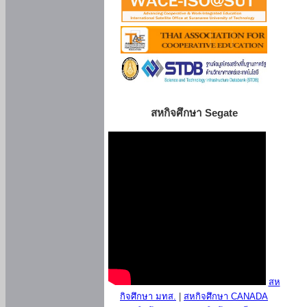
สหกิจศึกษา Segate
สห
กิจศึกษา มทส.
|
สหกิจศึกษา CANADA