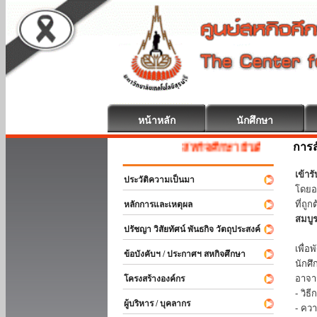
หน้าหลัก
นักศึกษา
การส
สหกิจศึกษา ยินดีต้อนรับ
เข้า
ประวัติความเป็นมา
โดยอ
ที่ถ
หลักการและเหตุผล
สมบู
ปรัชญา วิสัยทัศน์ พันธกิจ วัตถุประสงค์
ร่วม
เพื่
ข้อบังคับฯ / ประกาศฯ สหกิจศึกษา
นักศ
อาจา
โครงสร้างองค์กร
- วิ
ผู้บริหาร / บุคลากร
- คว