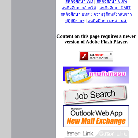
สหกิจศึกษา WD
|
สหกิจศึกษา ซีเกท
สหกิจศึกษากล้วยไม้
|
สหกิจศึกษา RMIT
สหกิจศึกษา มทส : ความรู้สึกหลังกลับจาก
ปฏิบัติงานฯ
|
สหกิจศึกษา มทส : นศ.
Content on this page requires a newer
version of Adobe Flash Player.