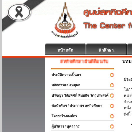
หน้าหลัก
นักศึกษา
บทบ
สหกิจศึกษา ยินดีต้อนรับ
ประวัติความเป็นมา
ประธ
หลักการและเหตุผล
ในกา
ปรัชญา วิสัยทัศน์ พันธกิจ วัตถุประสงค์
หน้า
กำหน
ข้อบังคับฯ / ประกาศฯ สหกิจศึกษา
หนึ่
ดังนี้
โครงสร้างองค์กร
ผู้บริหาร / บุคลากร