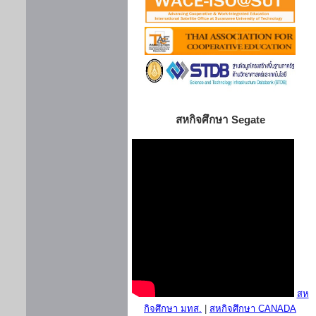
สหกิจศึกษา Segate
สห
กิจศึกษา มทส.
|
สหกิจศึกษา CANADA