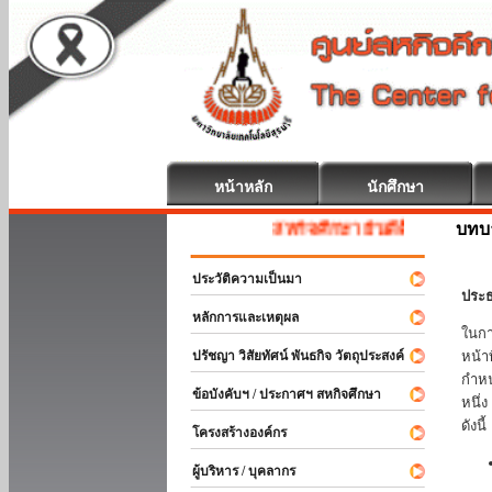
หน้าหลัก
นักศึกษา
บทบ
สหกิจศึกษา ยินดีต้อนรับ
ประวัติความเป็นมา
ประธ
หลักการและเหตุผล
ในกา
ปรัชญา วิสัยทัศน์ พันธกิจ วัตถุประสงค์
หน้า
กำหน
ข้อบังคับฯ / ประกาศฯ สหกิจศึกษา
หนึ่
ดังนี้
โครงสร้างองค์กร
ผู้บริหาร / บุคลากร