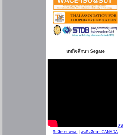
สหกิจศึกษา Segate
สห
กิจศึกษา มทส.
|
สหกิจศึกษา CANADA