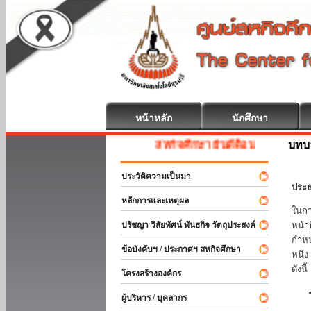
หน้าหลัก
นักศึกษา
บทบ
สหกิจศึกษา ยินดีต้อนรับ
ประวัติความเป็นมา
ประธ
หลักการและเหตุผล
ในกา
ปรัชญา วิสัยทัศน์ พันธกิจ วัตถุประสงค์
หน้า
กำหน
ข้อบังคับฯ / ประกาศฯ สหกิจศึกษา
หนึ่
ดังนี้
โครงสร้างองค์กร
ผู้บริหาร / บุคลากร