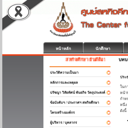
หน้าหลัก
นักศึกษา
บทบ
สหกิจศึกษา ยินดีต้อนรับ
ประวัติความเป็นมา
ประธ
หลักการและเหตุผล
ในกา
ปรัชญา วิสัยทัศน์ พันธกิจ วัตถุประสงค์
หน้า
กำหน
ข้อบังคับฯ / ประกาศฯ สหกิจศึกษา
หนึ่
ดังนี้
โครงสร้างองค์กร
ผู้บริหาร / บุคลากร