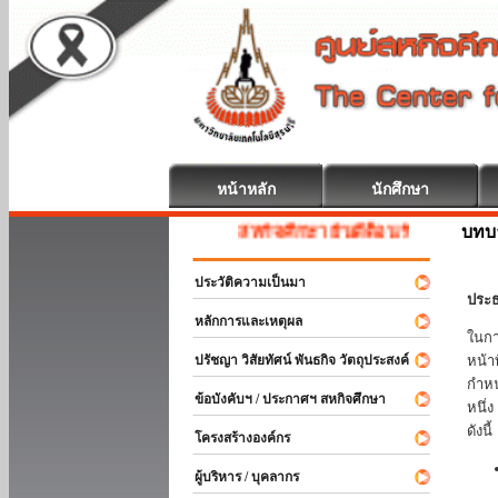
หน้าหลัก
นักศึกษา
บทบ
สหกิจศึกษา ยินดีต้อนรับ
ประวัติความเป็นมา
ประธ
หลักการและเหตุผล
ในกา
ปรัชญา วิสัยทัศน์ พันธกิจ วัตถุประสงค์
หน้า
กำหน
ข้อบังคับฯ / ประกาศฯ สหกิจศึกษา
หนึ่
ดังนี้
โครงสร้างองค์กร
ผู้บริหาร / บุคลากร