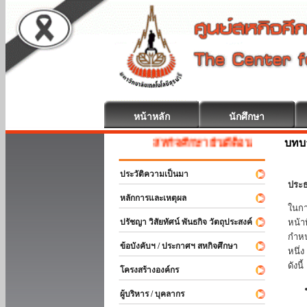
หน้าหลัก
นักศึกษา
บทบ
สหกิจศึกษา ยินดีต้อนรับ
ประวัติความเป็นมา
ประธ
หลักการและเหตุผล
ในกา
ปรัชญา วิสัยทัศน์ พันธกิจ วัตถุประสงค์
หน้า
กำหน
ข้อบังคับฯ / ประกาศฯ สหกิจศึกษา
หนึ่
ดังนี้
โครงสร้างองค์กร
ผู้บริหาร / บุคลากร