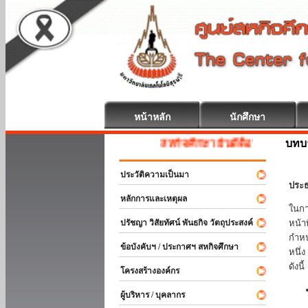
หน้าหลัก
นักศึกษา
บทบ
สหกิจศึกษา ยินดีต้อนรับ
ประวัติความเป็นมา
ประธ
หลักการและเหตุผล
ในกา
ปรัชญา วิสัยทัศน์ พันธกิจ วัตถุประสงค์
หน้า
กำหน
ข้อบังคับฯ / ประกาศฯ สหกิจศึกษา
หนึ่
ดังนี้
โครงสร้างองค์กร
ผู้บริหาร / บุคลากร