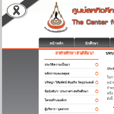
หน้าหลัก
นักศึกษา
บทบ
สหกิจศึกษา ยินดีต้อนรับ
ประวัติความเป็นมา
ประธ
หลักการและเหตุผล
ในกา
ปรัชญา วิสัยทัศน์ พันธกิจ วัตถุประสงค์
หน้า
กำหน
ข้อบังคับฯ / ประกาศฯ สหกิจศึกษา
หนึ่
ดังนี้
โครงสร้างองค์กร
ผู้บริหาร / บุคลากร