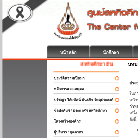
หน้าหลัก
นักศึกษา
บทบ
สหกิจศึกษา ยินดีต้อนรับ
ประวัติความเป็นมา
ประธ
หลักการและเหตุผล
ในกา
ปรัชญา วิสัยทัศน์ พันธกิจ วัตถุประสงค์
หน้า
กำหน
ข้อบังคับฯ / ประกาศฯ สหกิจศึกษา
หนึ่
ดังนี้
โครงสร้างองค์กร
ผู้บริหาร / บุคลากร