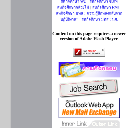
สหกิจศึกษา WD
|
สหกิจศึกษา ซีเกท
สหกิจศึกษากล้วยไม้
|
สหกิจศึกษา RMIT
สหกิจศึกษา มทส : ความรู้สึกหลังกลับจาก
ปฏิบัติงานฯ
|
สหกิจศึกษา มทส : นศ.
Content on this page requires a newer
version of Adobe Flash Player.