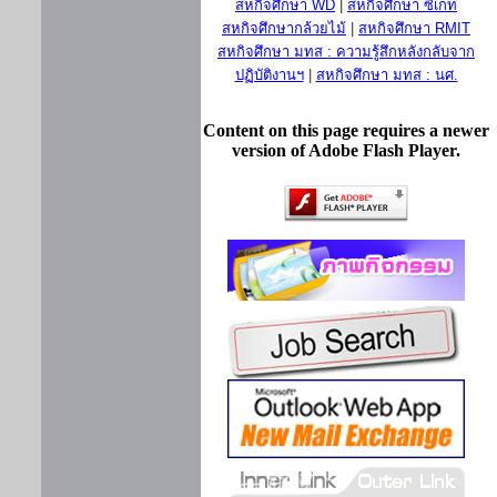
สหกิจศึกษา WD
|
สหกิจศึกษา ซีเกท
สหกิจศึกษากล้วยไม้
|
สหกิจศึกษา RMIT
สหกิจศึกษา มทส : ความรู้สึกหลังกลับจาก
ปฏิบัติงานฯ
|
สหกิจศึกษา มทส : นศ.
Content on this page requires a newer
version of Adobe Flash Player.