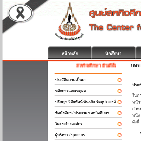
หน้าหลัก
นักศึกษา
บทบ
สหกิจศึกษา ยินดีต้อนรับ
ประวัติความเป็นมา
ประธ
หลักการและเหตุผล
ในกา
ปรัชญา วิสัยทัศน์ พันธกิจ วัตถุประสงค์
หน้า
กำหน
ข้อบังคับฯ / ประกาศฯ สหกิจศึกษา
หนึ่
ดังนี้
โครงสร้างองค์กร
ผู้บริหาร / บุคลากร