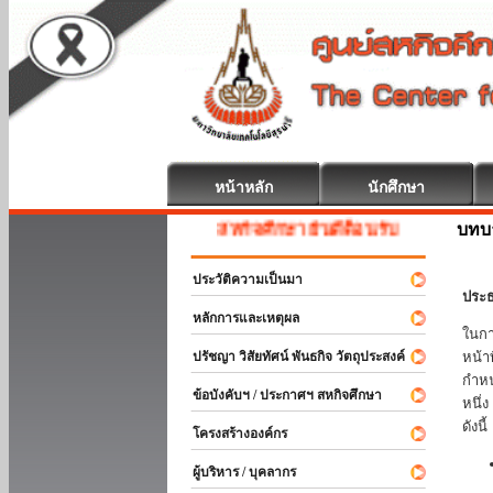
หน้าหลัก
นักศึกษา
บทบ
สหกิจศึกษา ยินดีต้อนรับ
ประวัติความเป็นมา
ประธ
หลักการและเหตุผล
ในกา
ปรัชญา วิสัยทัศน์ พันธกิจ วัตถุประสงค์
หน้า
กำหน
ข้อบังคับฯ / ประกาศฯ สหกิจศึกษา
หนึ่
ดังนี้
โครงสร้างองค์กร
ผู้บริหาร / บุคลากร