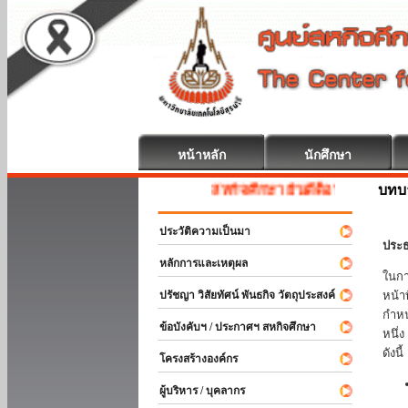
หน้าหลัก
นักศึกษา
บทบ
สหกิจศึกษา ยินดีต้อนรับ
ประวัติความเป็นมา
ประธ
หลักการและเหตุผล
ในกา
ปรัชญา วิสัยทัศน์ พันธกิจ วัตถุประสงค์
หน้า
กำหน
ข้อบังคับฯ / ประกาศฯ สหกิจศึกษา
หนึ่
ดังนี้
โครงสร้างองค์กร
ผู้บริหาร / บุคลากร