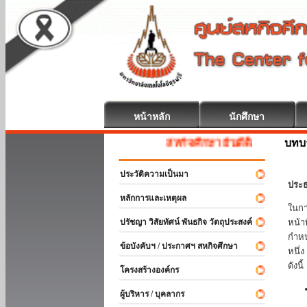
หน้าหลัก
นักศึกษา
บทบ
สหกิจศึกษา ยินดีต้อนรับ
ประวัติความเป็นมา
ประธ
หลักการและเหตุผล
ในกา
ปรัชญา วิสัยทัศน์ พันธกิจ วัตถุประสงค์
หน้า
กำหน
ข้อบังคับฯ / ประกาศฯ สหกิจศึกษา
หนึ่
ดังนี้
โครงสร้างองค์กร
ผู้บริหาร / บุคลากร