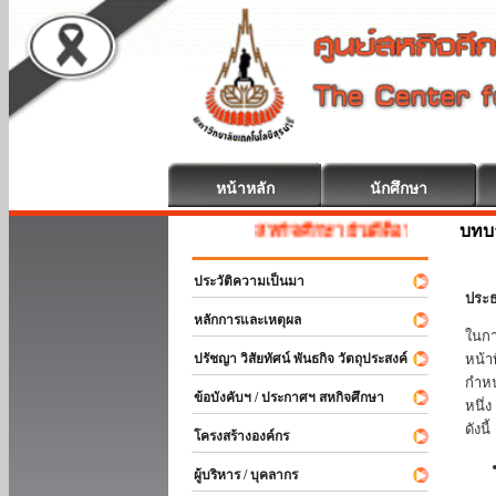
หน้าหลัก
นักศึกษา
บทบ
สหกิจศึกษา ยินดีต้อนรับ
ประวัติความเป็นมา
ประธ
หลักการและเหตุผล
ในกา
ปรัชญา วิสัยทัศน์ พันธกิจ วัตถุประสงค์
หน้า
กำหน
ข้อบังคับฯ / ประกาศฯ สหกิจศึกษา
หนึ่
ดังนี้
โครงสร้างองค์กร
ผู้บริหาร / บุคลากร