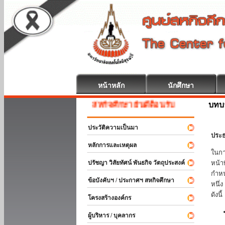
หน้าหลัก
นักศึกษา
บทบ
สหกิจศึกษา ยินดีต้อนรับ
ประวัติความเป็นมา
ประธ
หลักการและเหตุผล
ในกา
ปรัชญา วิสัยทัศน์ พันธกิจ วัตถุประสงค์
หน้า
กำหน
ข้อบังคับฯ / ประกาศฯ สหกิจศึกษา
หนึ่
ดังนี้
โครงสร้างองค์กร
ผู้บริหาร / บุคลากร