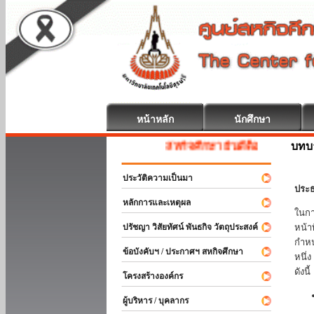
หน้าหลัก
นักศึกษา
บทบ
สหกิจศึกษา ยินดีต้อนรับ
ประวัติความเป็นมา
ประธ
หลักการและเหตุผล
ในกา
ปรัชญา วิสัยทัศน์ พันธกิจ วัตถุประสงค์
หน้า
กำหน
ข้อบังคับฯ / ประกาศฯ สหกิจศึกษา
หนึ่
ดังนี้
โครงสร้างองค์กร
ผู้บริหาร / บุคลากร