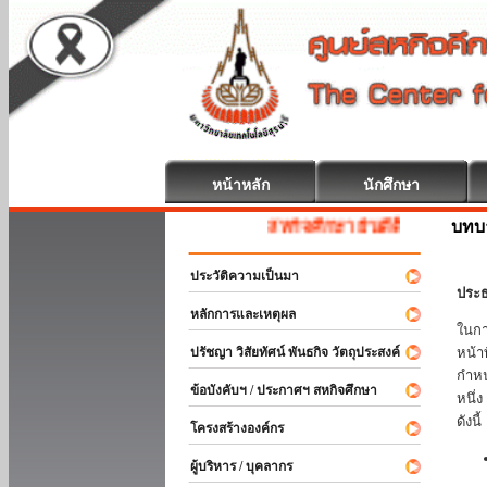
หน้าหลัก
นักศึกษา
บทบ
สหกิจศึกษา ยินดีต้อนรับ
ประวัติความเป็นมา
ประธ
หลักการและเหตุผล
ในกา
ปรัชญา วิสัยทัศน์ พันธกิจ วัตถุประสงค์
หน้า
กำหน
ข้อบังคับฯ / ประกาศฯ สหกิจศึกษา
หนึ่
ดังนี้
โครงสร้างองค์กร
ผู้บริหาร / บุคลากร