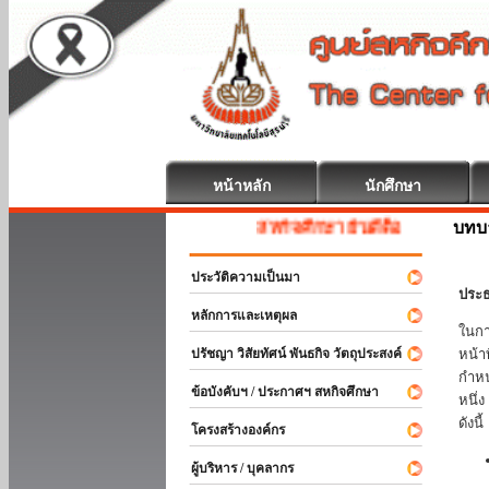
หน้าหลัก
นักศึกษา
บทบ
สหกิจศึกษา ยินดีต้อนรับ
ประวัติความเป็นมา
ประธ
หลักการและเหตุผล
ในกา
ปรัชญา วิสัยทัศน์ พันธกิจ วัตถุประสงค์
หน้า
กำหน
ข้อบังคับฯ / ประกาศฯ สหกิจศึกษา
หนึ่
ดังนี้
โครงสร้างองค์กร
ผู้บริหาร / บุคลากร