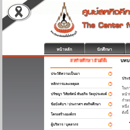
หน้าหลัก
นักศึกษา
บทบ
สหกิจศึกษา ยินดีต้อนรับ
ประวัติความเป็นมา
ประธ
หลักการและเหตุผล
ในกา
ปรัชญา วิสัยทัศน์ พันธกิจ วัตถุประสงค์
หน้า
กำหน
ข้อบังคับฯ / ประกาศฯ สหกิจศึกษา
หนึ่
ดังนี้
โครงสร้างองค์กร
ผู้บริหาร / บุคลากร