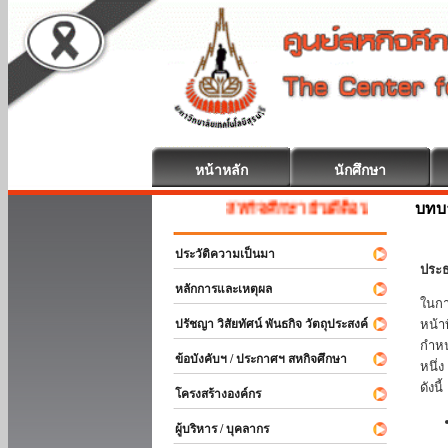
หน้าหลัก
นักศึกษา
บทบ
สหกิจศึกษา ยินดีต้อนรับ
ประวัติความเป็นมา
ประธ
หลักการและเหตุผล
ในกา
ปรัชญา วิสัยทัศน์ พันธกิจ วัตถุประสงค์
หน้า
กำหน
ข้อบังคับฯ / ประกาศฯ สหกิจศึกษา
หนึ่
ดังนี้
โครงสร้างองค์กร
ผู้บริหาร / บุคลากร