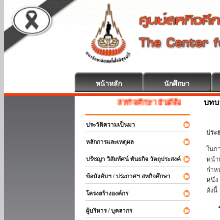
หน้าหลัก
นักศึกษา
บทบ
สหกิจศึกษา ยินดีต้อนรับ
ประวัติความเป็นมา
ประธ
หลักการและเหตุผล
ในกา
ปรัชญา วิสัยทัศน์ พันธกิจ วัตถุประสงค์
หน้า
กำหน
ข้อบังคับฯ / ประกาศฯ สหกิจศึกษา
หนึ่
ดังนี้
โครงสร้างองค์กร
ผู้บริหาร / บุคลากร