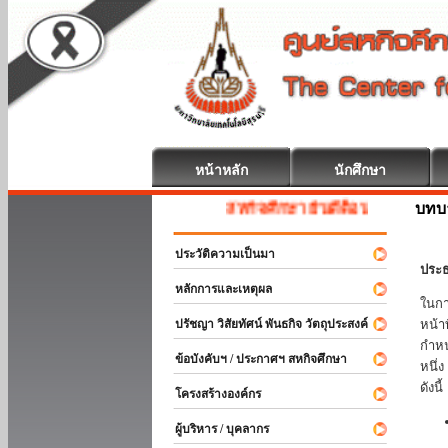
หน้าหลัก
นักศึกษา
บทบ
สหกิจศึกษา ยินดีต้อนรับ
ประวัติความเป็นมา
ประธ
หลักการและเหตุผล
ในกา
ปรัชญา วิสัยทัศน์ พันธกิจ วัตถุประสงค์
หน้า
กำหน
ข้อบังคับฯ / ประกาศฯ สหกิจศึกษา
หนึ่
ดังนี้
โครงสร้างองค์กร
ผู้บริหาร / บุคลากร