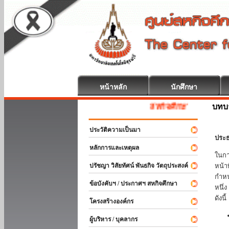
หน้าหลัก
นักศึกษา
บทบ
สหกิจศึกษา ยินดีต้อนรับ
ประวัติความเป็นมา
ประธ
หลักการและเหตุผล
ในกา
ปรัชญา วิสัยทัศน์ พันธกิจ วัตถุประสงค์
หน้า
กำหน
ข้อบังคับฯ / ประกาศฯ สหกิจศึกษา
หนึ่
ดังนี้
โครงสร้างองค์กร
ผู้บริหาร / บุคลากร