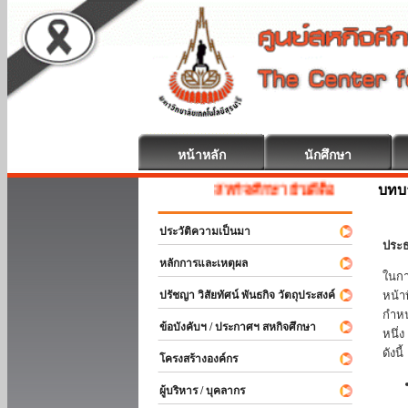
หน้าหลัก
นักศึกษา
บทบ
สหกิจศึกษา ยินดีต้อนรับ
ประวัติความเป็นมา
ประธ
หลักการและเหตุผล
ในกา
ปรัชญา วิสัยทัศน์ พันธกิจ วัตถุประสงค์
หน้า
กำหน
ข้อบังคับฯ / ประกาศฯ สหกิจศึกษา
หนึ่
ดังนี้
โครงสร้างองค์กร
ผู้บริหาร / บุคลากร