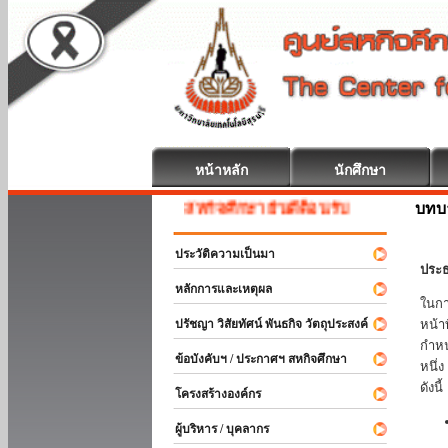
หน้าหลัก
นักศึกษา
บทบ
สหกิจศึกษา ยินดีต้อนรับ
ประวัติความเป็นมา
ประธ
หลักการและเหตุผล
ในกา
ปรัชญา วิสัยทัศน์ พันธกิจ วัตถุประสงค์
หน้า
กำหน
ข้อบังคับฯ / ประกาศฯ สหกิจศึกษา
หนึ่
ดังนี้
โครงสร้างองค์กร
ผู้บริหาร / บุคลากร