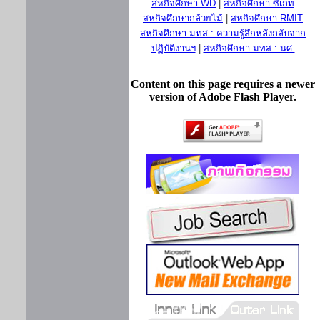
สหกิจศึกษา WD
|
สหกิจศึกษา ซีเกท
สหกิจศึกษากล้วยไม้
|
สหกิจศึกษา RMIT
สหกิจศึกษา มทส : ความรู้สึกหลังกลับจาก
ปฏิบัติงานฯ
|
สหกิจศึกษา มทส : นศ.
Content on this page requires a newer
version of Adobe Flash Player.