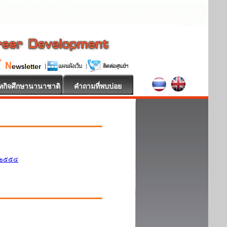
หกิจศึกษานานาชาติ
คำถามที่พบบ่อย
ศ.๒๕๕๔