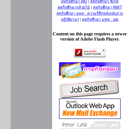
สหกิจศึกษา WD
|
สหกิจศึกษา ซีเกท
สหกิจศึกษากล้วยไม้
|
สหกิจศึกษา RMIT
สหกิจศึกษา มทส : ความรู้สึกหลังกลับจาก
ปฏิบัติงานฯ
|
สหกิจศึกษา มทส : นศ.
Content on this page requires a newer
version of Adobe Flash Player.