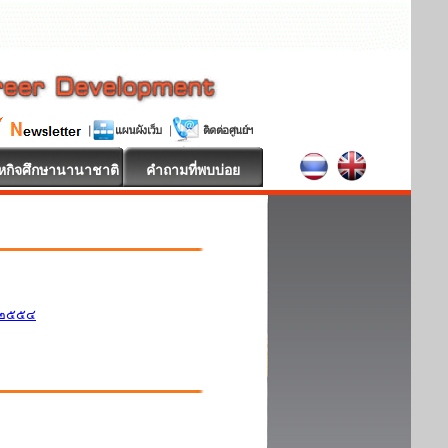
หกิจศึกษานานาชาติ
คำถามที่พบบ่อย
ศ.๒๕๕๔