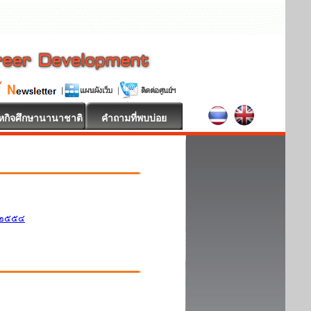
หกิจศึกษานานาชาติ
คำถามที่พบบ่อย
ศ.๒๕๕๔