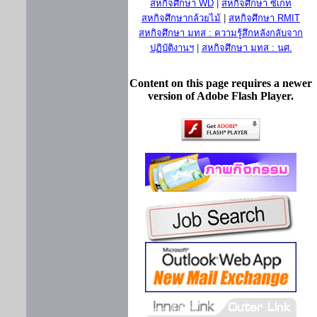
สหกิจศึกษา WD
|
สหกิจศึกษา ซีเกท
สหกิจศึกษากล้วยไม้
|
สหกิจศึกษา RMIT
สหกิจศึกษา มทส : ความรู้สึกหลังกลับจาก
ปฏิบัติงานฯ
|
สหกิจศึกษา มทส : นศ.
Content on this page requires a newer
version of Adobe Flash Player.