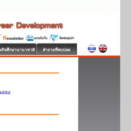
หกิจศึกษานานาชาติ
คำถามที่พบบ่อย
ศ.๒๕๕๔