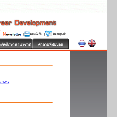
หกิจศึกษานานาชาติ
คำถามที่พบบ่อย
ศ.๒๕๕๔