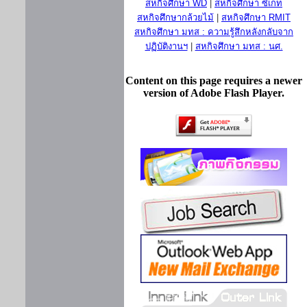
สหกิจศึกษา WD
|
สหกิจศึกษา ซีเกท
สหกิจศึกษากล้วยไม้
|
สหกิจศึกษา RMIT
สหกิจศึกษา มทส : ความรู้สึกหลังกลับจาก
ปฏิบัติงานฯ
|
สหกิจศึกษา มทส : นศ.
Content on this page requires a newer
version of Adobe Flash Player.