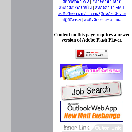
สหกิจศึกษา WD
|
สหกิจศึกษา ซีเกท
สหกิจศึกษากล้วยไม้
|
สหกิจศึกษา RMIT
สหกิจศึกษา มทส : ความรู้สึกหลังกลับจาก
ปฏิบัติงานฯ
|
สหกิจศึกษา มทส : นศ.
Content on this page requires a newer
version of Adobe Flash Player.