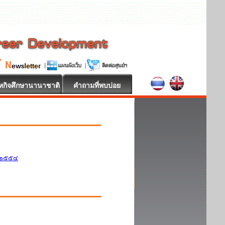
หกิจศึกษานานาชาติ
คำถามที่พบบ่อย
ศ.๒๕๕๔