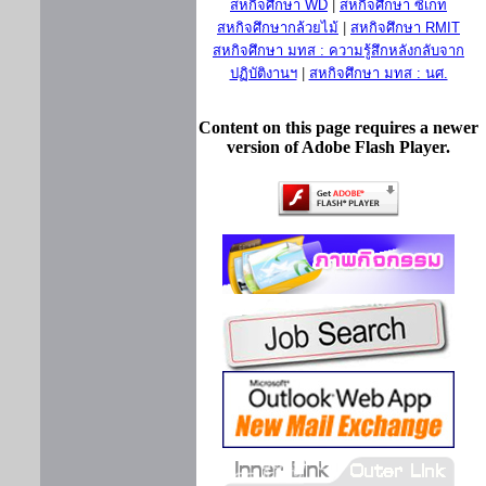
สหกิจศึกษา WD
|
สหกิจศึกษา ซีเกท
สหกิจศึกษากล้วยไม้
|
สหกิจศึกษา RMIT
สหกิจศึกษา มทส : ความรู้สึกหลังกลับจาก
ปฏิบัติงานฯ
|
สหกิจศึกษา มทส : นศ.
Content on this page requires a newer
version of Adobe Flash Player.