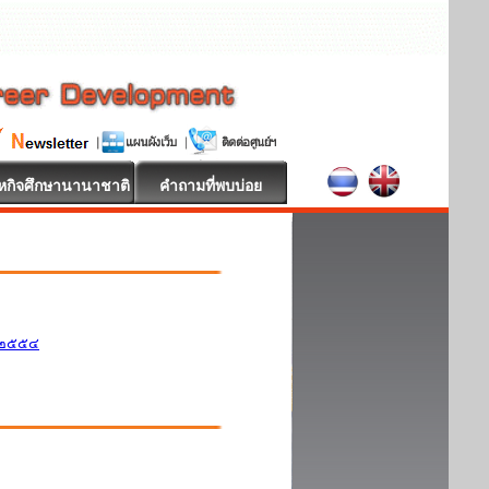
หกิจศึกษานานาชาติ
คำถามที่พบบ่อย
ศ.๒๕๕๔