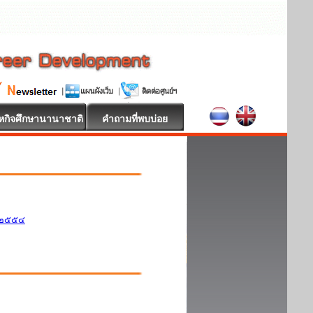
หกิจศึกษานานาชาติ
คำถามที่พบบ่อย
ศ.๒๕๕๔