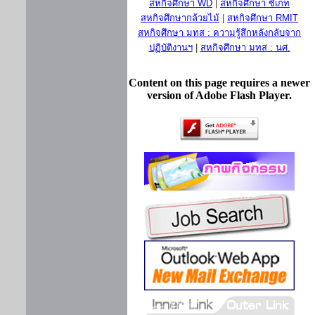
สหกิจศึกษา WD
|
สหกิจศึกษา ซีเกท
สหกิจศึกษากล้วยไม้
|
สหกิจศึกษา RMIT
สหกิจศึกษา มทส : ความรู้สึกหลังกลับจาก
ปฏิบัติงานฯ
|
สหกิจศึกษา มทส : นศ.
Content on this page requires a newer
version of Adobe Flash Player.