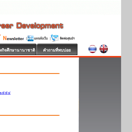
หกิจศึกษานานาชาติ
คำถามที่พบบ่อย
ศ.๒๕๕๔