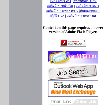
สหกิจศึกษา WD
|
สหกิจศึกษา ซีเกท
สหกิจศึกษากล้วยไม้
|
สหกิจศึกษา RMIT
สหกิจศึกษา มทส : ความรู้สึกหลังกลับจาก
ปฏิบัติงานฯ
|
สหกิจศึกษา มทส : นศ.
Content on this page requires a newer
version of Adobe Flash Player.