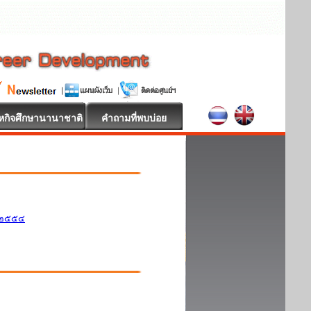
หกิจศึกษานานาชาติ
คำถามที่พบบ่อย
ศ.๒๕๕๔