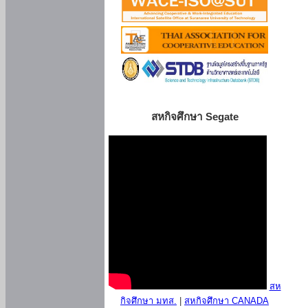
สหกิจศึกษา Segate
สห
กิจศึกษา มทส.
|
สหกิจศึกษา CANADA