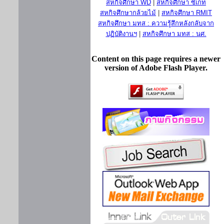
สหกิจศึกษา WD
|
สหกิจศึกษา ซีเกท
สหกิจศึกษากล้วยไม้
|
สหกิจศึกษา RMIT
สหกิจศึกษา มทส : ความรู้สึกหลังกลับจาก
ปฏิบัติงานฯ
|
สหกิจศึกษา มทส : นศ.
Content on this page requires a newer
version of Adobe Flash Player.