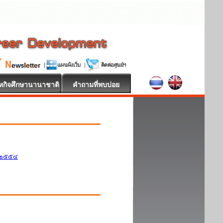
หกิจศึกษานานาชาติ
คำถามที่พบบ่อย
ศ.๒๕๕๔