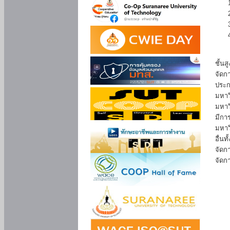
เนื่
ชั้น
จัดก
ประก
มหาว
มหาว
มีกา
มหาว
อื่น
จัดก
จัดก