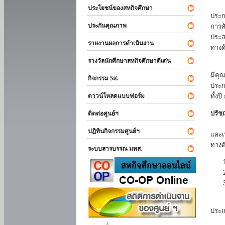
นักศ
ประโยชน์ของสหกิจศึกษา
ประก
ประกันคุณภาพ
การส
ประส
รายงานผลการดำเนินงาน
ทางด
รางวัลนักศึกษาสหกิจศึกษาดีเด่น
ด้วย
มีคุ
กิจกรรม 5ส.
ประก
ดาวน์โหลดแบบฟอร์ม
ทั้งป
ปรัช
ติดต่อศูนย์ฯ
การจ
ปฏิทินกิจกรรมศูนย์ฯ
และเ
ทางด้
ระบบสารบรรณ มทส.
มหาว
ประเ