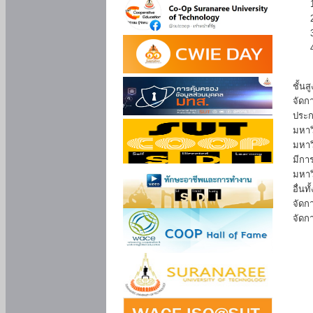
เนื่
ชั้น
จัดก
ประก
มหาว
มหาว
มีกา
มหาว
อื่น
จัดก
จัดก