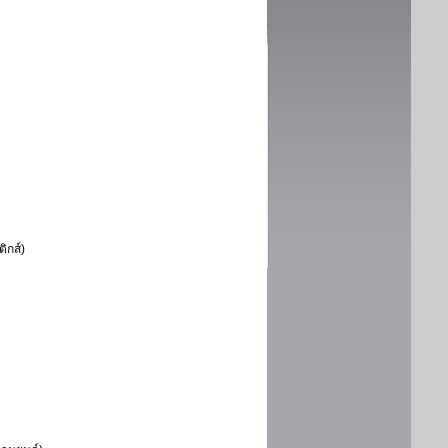
ิกส์)