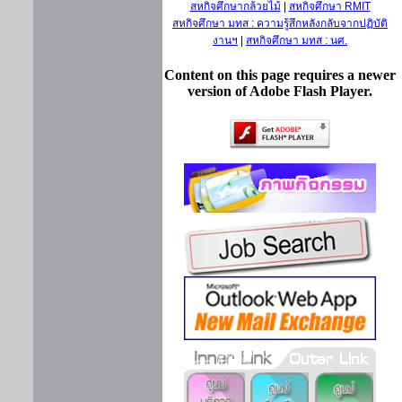
สหกิจศึกษากล้วยไม้
|
สหกิจศึกษา RMIT
สหกิจศึกษา มทส : ความรู้สึกหลังกลับจากปฏิบัติ
งานฯ
|
สหกิจศึกษา มทส : นศ.
Content on this page requires a newer
version of Adobe Flash Player.