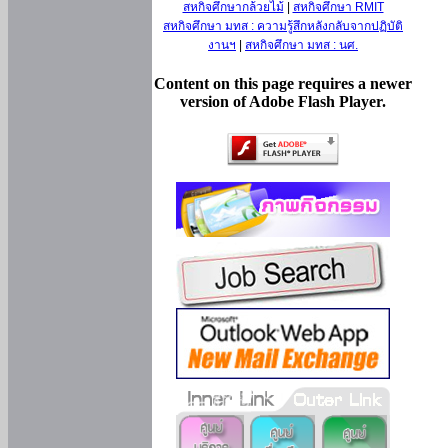
สหกิจศึกษากล้วยไม้
|
สหกิจศึกษา RMIT
สหกิจศึกษา มทส : ความรู้สึกหลังกลับจากปฏิบัติ
งานฯ
|
สหกิจศึกษา มทส : นศ.
Content on this page requires a newer
version of Adobe Flash Player.