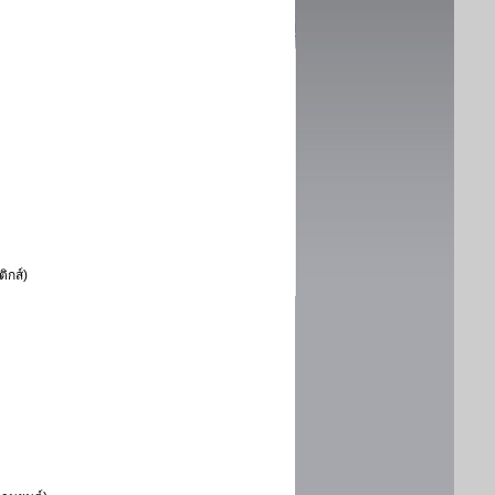
ิกส์)