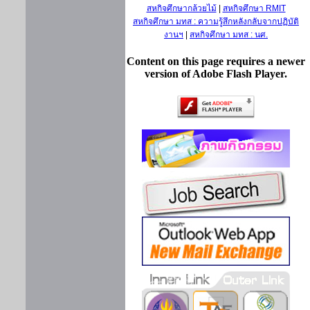
สหกิจศึกษากล้วยไม้
|
สหกิจศึกษา RMIT
สหกิจศึกษา มทส : ความรู้สึกหลังกลับจากปฏิบัติ
งานฯ
|
สหกิจศึกษา มทส : นศ.
Content on this page requires a newer
version of Adobe Flash Player.