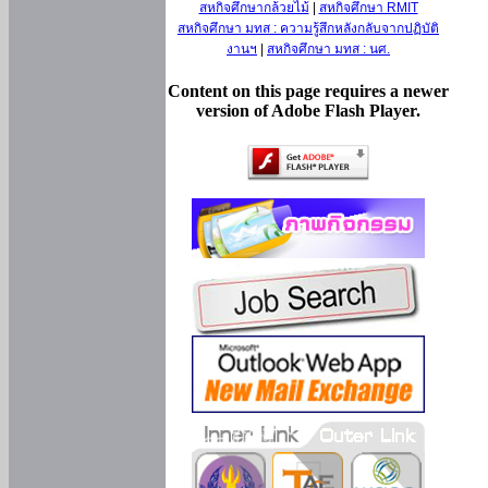
สหกิจศึกษากล้วยไม้
|
สหกิจศึกษา RMIT
สหกิจศึกษา มทส : ความรู้สึกหลังกลับจากปฏิบัติ
งานฯ
|
สหกิจศึกษา มทส : นศ.
Content on this page requires a newer
version of Adobe Flash Player.