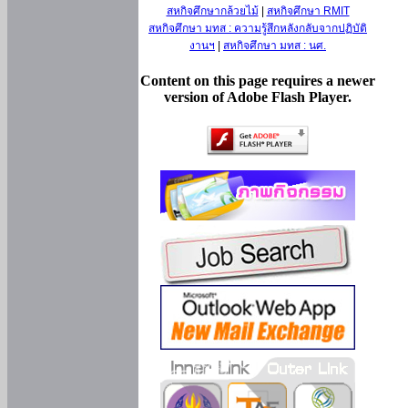
สหกิจศึกษากล้วยไม้
|
สหกิจศึกษา RMIT
สหกิจศึกษา มทส : ความรู้สึกหลังกลับจากปฏิบัติ
งานฯ
|
สหกิจศึกษา มทส : นศ.
Content on this page requires a newer
version of Adobe Flash Player.